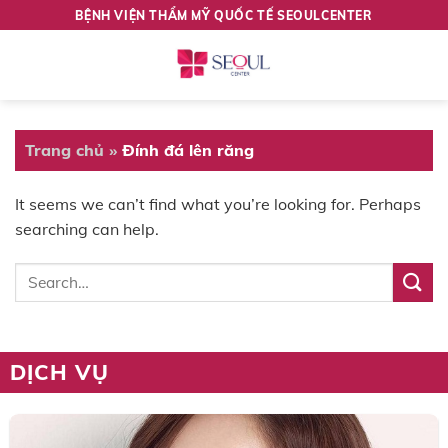
Skip
BỆNH VIỆN THẨM MỸ QUỐC TẾ SEOULCENTER
to
content
Trang chủ
»
Đính đá lên răng
It seems we can’t find what you’re looking for. Perhaps
searching can help.
DỊCH VỤ