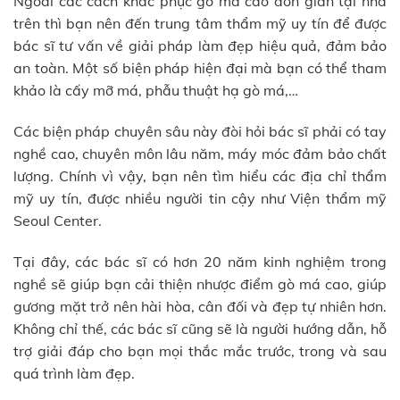
Ngoài các cách khắc phục gò má cao đơn giản tại nhà
trên thì bạn nên đến trung tâm thẩm mỹ uy tín để được
bác sĩ tư vấn về giải pháp làm đẹp hiệu quả, đảm bảo
an toàn. Một số biện pháp hiện đại mà bạn có thể tham
khảo là cấy mỡ má, phẫu thuật hạ gò má,…
Các biện pháp chuyên sâu này đòi hỏi bác sĩ phải có tay
nghề cao, chuyên môn lâu năm, máy móc đảm bảo chất
lượng. Chính vì vậy, bạn nên tìm hiểu các địa chỉ thẩm
mỹ uy tín, được nhiều người tin cậy như Viện thẩm mỹ
Seoul Center.
Tại đây, các bác sĩ có hơn 20 năm kinh nghiệm trong
nghề sẽ giúp bạn cải thiện nhược điểm gò má cao, giúp
gương mặt trở nên hài hòa, cân đối và đẹp tự nhiên hơn.
Không chỉ thế, các bác sĩ cũng sẽ là người hướng dẫn, hỗ
trợ giải đáp cho bạn mọi thắc mắc trước, trong và sau
quá trình làm đẹp.