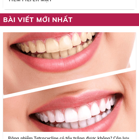
BÀI VIẾT MỚI NHẤT
Răng nhiễm Tetracycline có tẩy trắng được không? Cần lưu