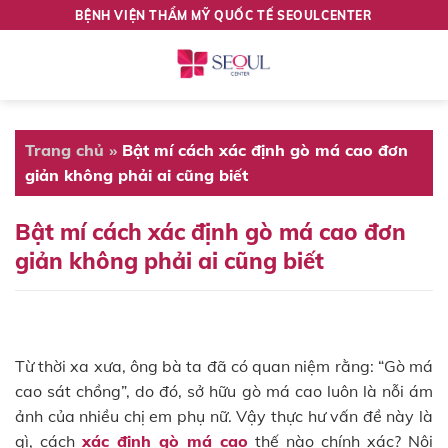
Skip
BỆNH VIỆN THẨM MỸ QUỐC TẾ SEOULCENTER
to
content
Trang chủ
»
Bật mí cách xác định gò má cao đơn
giản không phải ai cũng biết
Bật mí cách xác định gò má cao đơn
giản không phải ai cũng biết
Từ thời xa xưa, ông bà ta đã có quan niệm rằng: “Gò má
cao sát chồng”, do đó, sở hữu gò má cao luôn là nỗi ám
ảnh của nhiều chị em phụ nữ. Vậy thực hư vấn đề này là
gì, cách
xác định gò má cao
thế nào chính xác? Nội