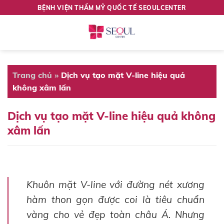
Skip
BỆNH VIỆN THẨM MỸ QUỐC TẾ SEOULCENTER
to
content
Trang chủ
»
Dịch vụ tạo mặt V-line hiệu quả
không xâm lấn
Dịch vụ tạo mặt V-line hiệu quả không
xâm lấn
Khuôn mặt V-line với đường nét xương
hàm thon gọn được coi là tiêu chuẩn
vàng cho vẻ đẹp toàn châu Á. Nhưng