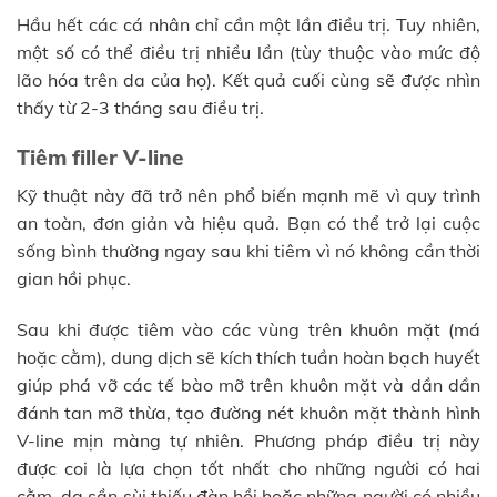
Hầu hết các cá nhân chỉ cần một lần điều trị. Tuy nhiên,
một số có thể điều trị nhiều lần (tùy thuộc vào mức độ
lão hóa trên da của họ). Kết quả cuối cùng sẽ được nhìn
thấy từ 2-3 tháng sau điều trị.
Tiêm filler V-line
Kỹ thuật này đã trở nên phổ biến mạnh mẽ vì quy trình
an toàn, đơn giản và hiệu quả. Bạn có thể trở lại cuộc
sống bình thường ngay sau khi tiêm vì nó không cần thời
gian hồi phục.
Sau khi được tiêm vào các vùng trên khuôn mặt (má
hoặc cằm), dung dịch sẽ kích thích tuần hoàn bạch huyết
giúp phá vỡ các tế bào mỡ trên khuôn mặt và dần dần
đánh tan mỡ thừa, tạo đường nét khuôn mặt thành hình
V-line mịn màng tự nhiên. Phương pháp điều trị này
được coi là lựa chọn tốt nhất cho những người có hai
cằm, da sần sùi thiếu đàn hồi hoặc những người có nhiều