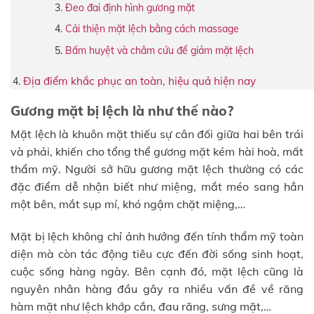
Đeo đai định hình gương mặt
Cải thiện mặt lệch bằng cách massage
Bấm huyệt và châm cứu để giảm mặt lệch
Địa điểm khắc phục an toàn, hiệu quả hiện nay
Gương mặt bị lệch là như thế nào?
Mặt lệch là khuôn mặt thiếu sự cân đối giữa hai bên trái
và phải, khiến cho tổng thể gương mặt kém hài hoà, mất
thẩm mỹ. Người sở hữu gương mặt lệch thường có các
đặc điểm dễ nhận biết như miệng, mắt méo sang hẳn
một bên, mắt sụp mí, khó ngậm chặt miệng,…
Mặt bị lệch không chỉ ảnh hưởng đến tính thẩm mỹ toàn
diện mà còn tác động tiêu cực đến đời sống sinh hoạt,
cuộc sống hàng ngày. Bên cạnh đó, mặt lệch cũng là
nguyên nhân hàng đầu gây ra nhiều vấn đề về răng
hàm mặt như lệch khớp cắn, đau răng, sưng mặt,…