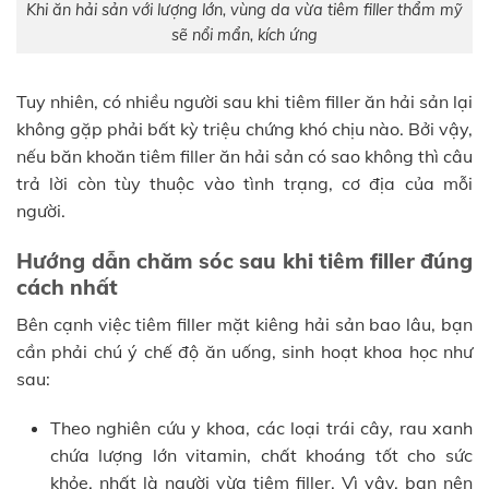
Khi ăn hải sản với lượng lớn, vùng da vừa tiêm filler thẩm mỹ
sẽ nổi mẩn, kích ứng
Tuy nhiên, có nhiều người sau khi tiêm filler ăn hải sản lại
không gặp phải bất kỳ triệu chứng khó chịu nào. Bởi vậy,
nếu băn khoăn tiêm filler ăn hải sản có sao không thì câu
trả lời còn tùy thuộc vào tình trạng, cơ địa của mỗi
người.
Hướng dẫn chăm sóc sau khi tiêm filler đúng
cách nhất
Bên cạnh việc tiêm filler mặt kiêng hải sản bao lâu, bạn
cần phải chú ý chế độ ăn uống, sinh hoạt khoa học như
sau:
Theo nghiên cứu y khoa, các loại trái cây, rau xanh
chứa lượng lớn vitamin, chất khoáng tốt cho sức
khỏe, nhất là người vừa tiêm filler. Vì vậy, bạn nên