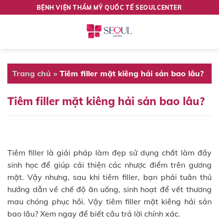
Skip
BỆNH VIỆN THẨM MỸ QUỐC TẾ SEOULCENTER
to
content
Trang chủ
»
Tiêm filler mặt kiêng hải sản bao lâu?
Tiêm filler mặt kiêng hải sản bao lâu?
Tiêm filler là giải pháp làm đẹp sử dụng chất làm đầy
sinh học để giúp cải thiện các nhược điểm trên gương
mặt. Vậy nhưng, sau khi tiêm filler, bạn phải tuân thủ
hướng dẫn về chế độ ăn uống, sinh hoạt để vết thương
mau chóng phục hồi. Vậy tiêm filler mặt kiêng hải sản
bao lâu? Xem ngay để biết câu trả lời chính xác.