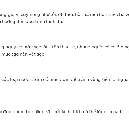
ững gia vị cay nóng như tỏi, ớt, tiêu, hành… nên hạn chế cho 
h hưởng đến quá trình lành da.
g nguy cơ mắc sẹo lồi. Trên thực tế, những người có cơ địa sẹ
á mức tạo nên vết sẹo.
 ăn các loại nước chấm có màu đậm để tránh vùng tiêm bị ngứa
 đoạn tiêm tan filler. Vì chất kích thích có thể làm cho vị trí t