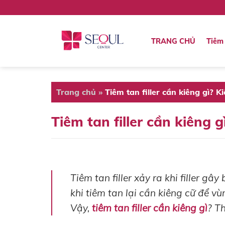
Skip
to
content
TRANG CHỦ
Tiêm 
Trang chủ
»
Tiêm tan filler cần kiêng gì? K
Tiêm tan filler cần kiêng 
Tiêm tan filler xảy ra khi filler g
khi tiêm tan lại cần kiêng cữ để 
Vậy,
tiêm tan filler cần kiêng gì
? T