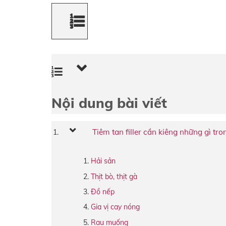
Nội dung bài viết
Tiêm tan filler cần kiêng những gì tr
Hải sản
Thịt bò, thịt gà
Đồ nếp
Gia vị cay nóng
Rau muống