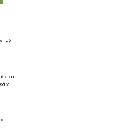
ất dễ
nếu có
ị sẫm
ễm