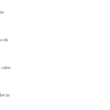
vào
o lồi
, viêm
iêm bị