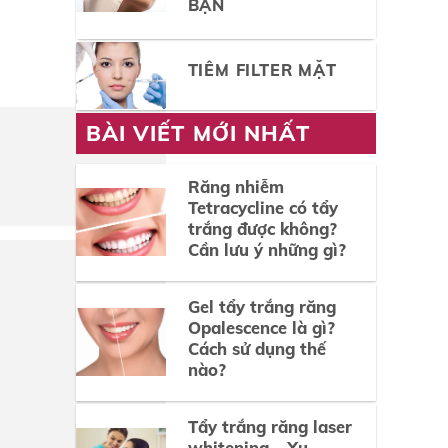
BẠN
TIÊM FILTER MẶT
BÀI VIẾT MỚI NHẤT
Răng nhiễm
Tetracycline có tẩy
trắng được không?
Cần lưu ý những gì?
Gel tẩy trắng răng
Opalescence là gì?
Cách sử dụng thế
nào?
Tẩy trắng răng laser
whitening – Xu