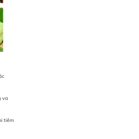
ác
g va
i tiêm