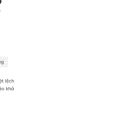
ng
ặt lệch
ảo khả