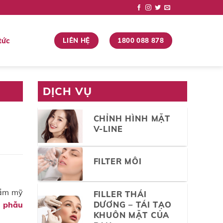
tức
LIÊN HỆ
1800 088 878
DỊCH VỤ
CHỈNH HÌNH MẶT
V-LINE
FILTER MÔI
hẩm mỹ
FILLER THÁI
DƯƠNG – TÁI TẠO
g
phẫu
KHUÔN MẶT CỦA