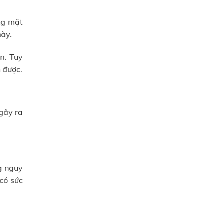
ạng mặt
này.
n. Tuy
h được.
 gây ra
g nguy
 có sức