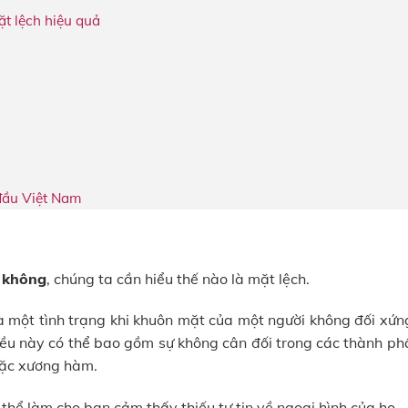
t lệch hiệu quả
 đầu Việt Nam
t không
, chúng ta cần hiểu thế nào là mặt lệch.
là một tình trạng khi khuôn mặt của một người không đối xứ
iều này có thể bao gồm sự không cân đối trong các thành ph
oặc xương hàm.
thể làm cho bạn cảm thấy thiếu tự tin về ngoại hình của họ.