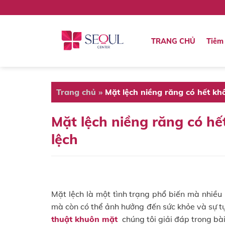
Skip
to
content
TRANG CHỦ
Tiêm 
Trang chủ
»
Mặt lệch niềng răng có hết kh
Mặt lệch niềng răng có h
lệch
Mặt lệch là một tình trạng phổ biến mà nhiều
mà còn có thể ảnh hưởng đến sức khỏe và sự tự
thuật khuôn mặt
chúng tôi giải đáp trong bài