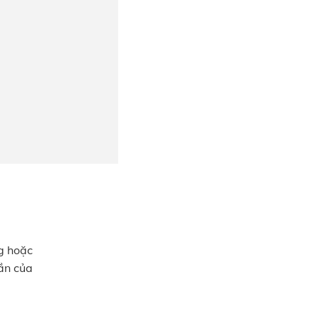
ng hoặc
ần của