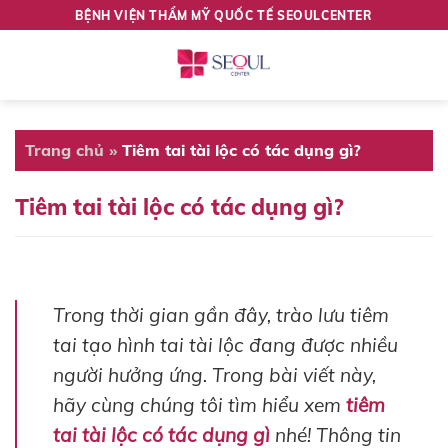
Skip
BỆNH VIỆN THẨM MỸ QUỐC TẾ SEOULCENTER
to
content
Trang chủ
»
Tiêm tai tài lộc có tác dụng gì?
Tiêm tai tài lộc có tác dụng gì?
Trong thời gian gần đây, trào lưu tiêm
tai tạo hình tai tài lộc đang được nhiều
người hưởng ứng. Trong bài viết này,
hãy cùng chúng tôi tìm hiểu xem
tiêm
tai tài lộc có tác dụng gì
nhé! Thông tin