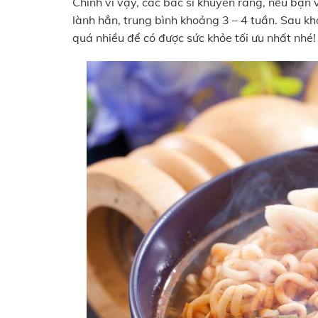
Chính vì vậy, các bác sĩ khuyên rằng, nếu bạn 
lành hẳn, trung bình khoảng 3 – 4 tuần. Sau k
quá nhiều để có được sức khỏe tối ưu nhất nhé!