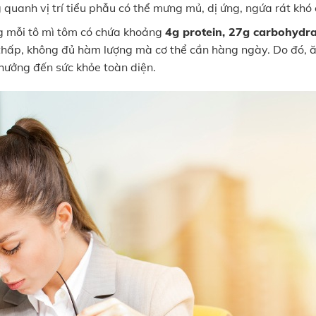
quanh vị trí tiểu phẫu có thể mưng mủ, dị ứng, ngứa rát khó 
ong mỗi tô mì tôm có chứa khoảng
4g protein, 27g carbohydra
thấp, không đủ hàm lượng mà cơ thể cần hàng ngày. Do đó, 
 hưởng đến sức khỏe toàn diện.