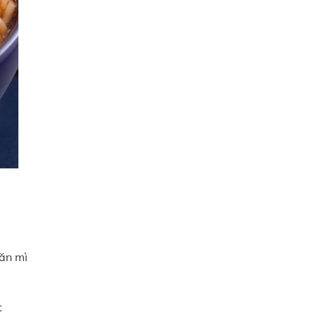
 ăn mì
t