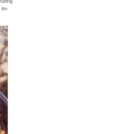
thương
n ăn