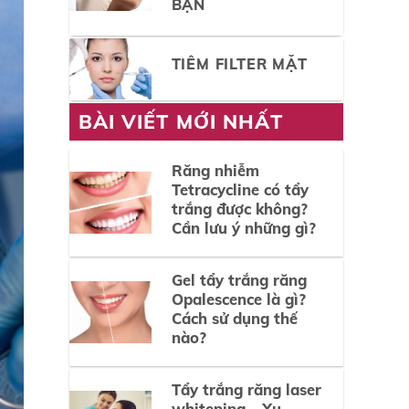
BẠN
TIÊM FILTER MẶT
BÀI VIẾT MỚI NHẤT
Răng nhiễm
Tetracycline có tẩy
trắng được không?
Cần lưu ý những gì?
Gel tẩy trắng răng
Opalescence là gì?
Cách sử dụng thế
nào?
Tẩy trắng răng laser
whitening – Xu