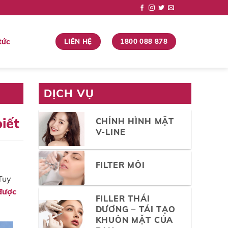
tức
LIÊN HỆ
1800 088 878
DỊCH VỤ
iết
CHỈNH HÌNH MẶT
V-LINE
FILTER MÔI
Tuy
được
FILLER THÁI
DƯƠNG – TÁI TẠO
KHUÔN MẶT CỦA