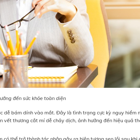
hưởng đến sức khỏe toàn diện
ớc dễ bám dính vào mắt. Đây là tình trạng cực kỳ nguy hiểm
ến vết thương cắt mí dễ chảy dịch, ảnh hưởng đến hiệu quả t
 có thể trở thành tác nhân gây ra hiện tượng sẹo lồi sau khi 