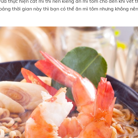
vừa thực hiện cắt mí thì nên kiêng ăn mì tôm cho đến khi vết 
hoảng thời gian này thì bạn có thể ăn mì tôm nhưng không nê