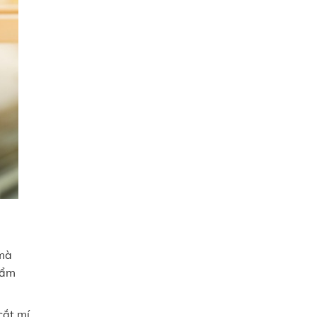
 mà
hẩm
cắt mí.