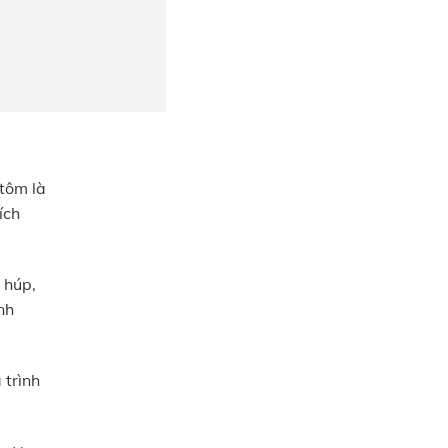
 tôm là
ích
 húp,
nh
 trình