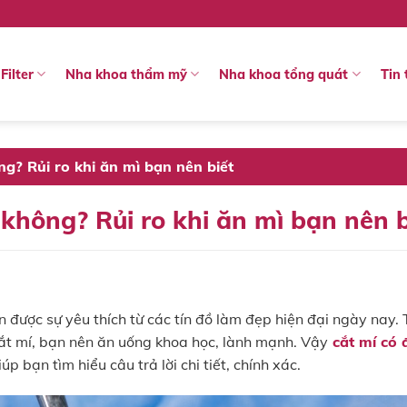
Filter
Nha khoa thẩm mỹ
Nha khoa tổng quát
Tin 
g? Rủi ro khi ăn mì bạn nên biết
không? Rủi ro khi ăn mì bạn nên b
 được sự yêu thích từ các tín đồ làm đẹp hiện đại ngày nay. 
ắt mí, bạn nên ăn uống khoa học, lành mạnh. Vậy
cắt mí có 
iúp bạn tìm hiểu câu trả lời chi tiết, chính xác.