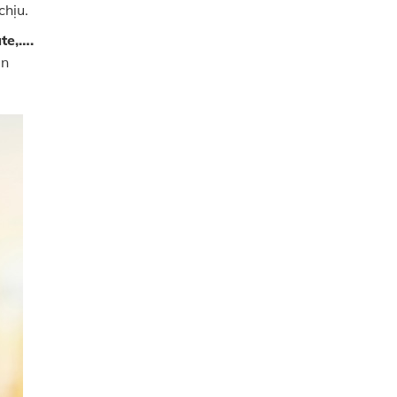
chịu.
te,….
ăn