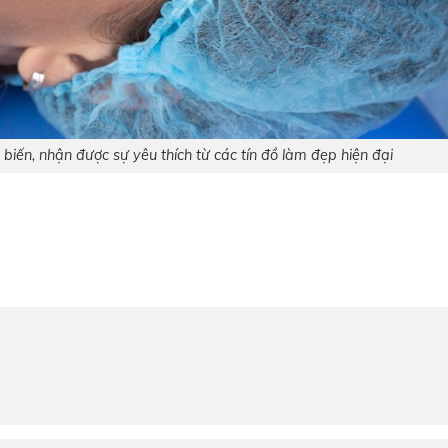
biến, nhận được sự yêu thích từ các tín đồ làm đẹp hiện đại