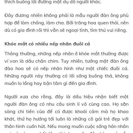
thích buông lời đường mật dụ dỗ người khác.
Đây đương nhiên không phải là mẫu người đàn ông phù
hợp để làm chồng, làm cha. Bởi trăng hoa quen thói, nên
dù có gia đình rồi thì vẫn sẽ ngoại tình, tìm thú vui riêng.
Khóe mắt có nhiều nếp nhăn đuôi cá
Thông thường, những nếp nhăn ở khóe mắt thường được
ví von là dấu chân chim. Tuy nhiên, tướng mặt đàn ông
đào hoa sẽ có nếp nhăn hình như một chiếc đuôi cá.
Những người này thường có lối sống buông thả, không
muốn lo lắng hay bận tâm gì đến gia đình.
Người xưa cho rằng, đây là dấu hiệu nhận biết một
người đàn ông có nhu cầu sinh lí vô cùng cao. Họ sẵn
sàng chi tiền của để có được khoái cảm mà họ khao
khát, thứ họ hướng tới luôn là những cô gái trẻ đẹp với
thân hình cuốn hút. Nếu mong muốn cuộc sống hôn nhân