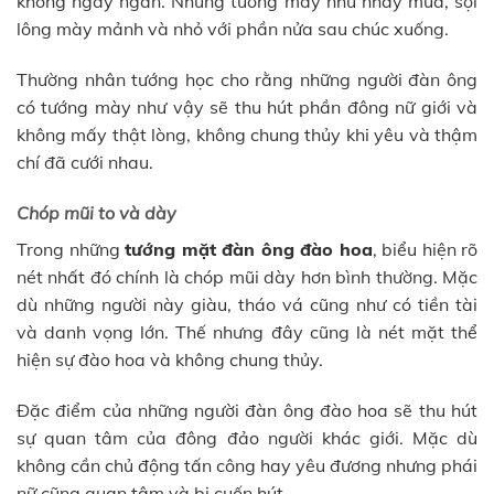
không ngay ngắn. Những tướng mày như nhảy múa, sợi
lông mày mảnh và nhỏ với phần nửa sau chúc xuống.
Thường nhân tướng học cho rằng những người đàn ông
có tướng mày như vậy sẽ thu hút phần đông nữ giới và
không mấy thật lòng, không chung thủy khi yêu và thậm
chí đã cưới nhau.
Chóp mũi to và dày
Trong những
tướng mặt đàn ông đào hoa
, biểu hiện rõ
nét nhất đó chính là chóp mũi dày hơn bình thường. Mặc
dù những người này giàu, tháo vá cũng như có tiền tài
và danh vọng lớn. Thế nhưng đây cũng là nét mặt thể
hiện sự đào hoa và không chung thủy.
Đặc điểm của những người đàn ông đào hoa sẽ thu hút
sự quan tâm của đông đảo người khác giới. Mặc dù
không cần chủ động tấn công hay yêu đương nhưng phái
nữ cũng quan tâm và bị cuốn hút.