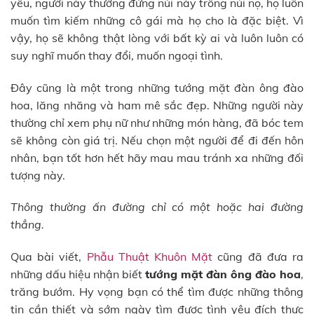
yêu, người này thường đứng núi này trông núi nọ, họ luôn
muốn tìm kiếm những cô gái mà họ cho là đặc biệt. Vì
vậy, họ sẽ không thật lòng với bất kỳ ai và luôn luôn có
suy nghĩ muốn thay đổi, muốn ngoại tình.
Đây cũng là một trong những tướng mặt đàn ông đào
hoa, lăng nhăng và ham mê sắc đẹp. Những người này
thường chỉ xem phụ nữ như những món hàng, đã bóc tem
sẽ không còn giá trị. Nếu chọn một người để đi đến hôn
nhân, bạn tốt hơn hết hãy mau mau tránh xa những đối
tượng này.
Thông thường ấn đường chỉ có một hoặc hai đường
thẳng.
Qua bài viết,
Phẫu Thuật Khuôn Mặt
cũng đã đưa ra
những dấu hiệu nhận biết
tướng mặt đàn ông đào hoa
,
trăng bướm. Hy vọng bạn có thể tìm được những thông
tin cần thiết và sớm ngày tìm được tình yêu đích thực